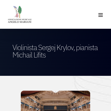
Salta
al
contenuto
Violinista Sergej Krylov, pianista
Michail Lifits