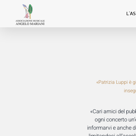
Salta
al
L’A
contenuto
«Patrizia Luppi è g
inseg
«Cari amici del pub
ogni concerto un’
informarvi e anche di