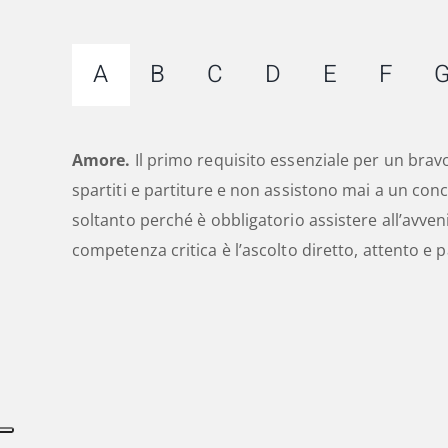
A
B
C
D
E
F
Amore.
Il primo requisito essenziale per un bravo
spartiti e partiture e non assistono mai a un con
soltanto perché è obbligatorio assistere all’avve
competenza critica è l’ascolto diretto, attento e 