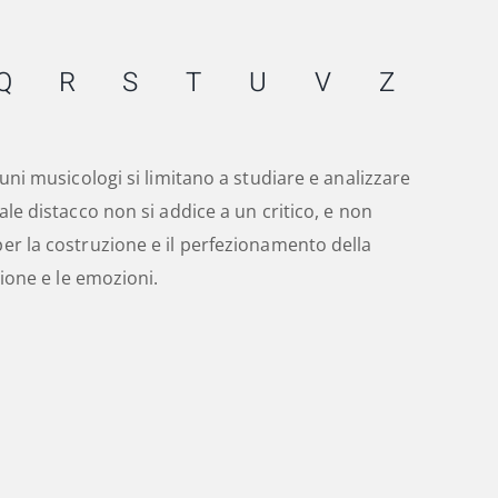
Q
R
S
T
U
V
Z
uni musicologi si limitano a studiare e analizzare
le distacco non si addice a un critico, e non
er la costruzione e il perfezionamento della
sione e le emozioni.