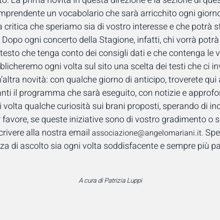
lto. La prima novità in questa direzione è la sezione di ques
omprendente un vocabolario che sarà arricchito ogni giorn
a critica che speriamo sia di vostro interesse e che potrà s
 Dopo ogni concerto della Stagione, infatti, chi vorrà potr
testo che tenga conto dei consigli dati e che contenga le v
bblicheremo ogni volta sul sito una scelta dei testi che ci in
’altra novità: con qualche giorno di anticipo, troverete qui 
anti il programma che sarà eseguito, con notizie e approfon
olta qualche curiosità sui brani proposti, sperando di incur
 favore, se queste iniziative sono di vostro gradimento o s
crivere alla nostra email
Spe
associazione@
angelomariani.it
.
za di ascolto sia ogni volta soddisfacente e sempre più pa
A cura di Patrizia Luppi