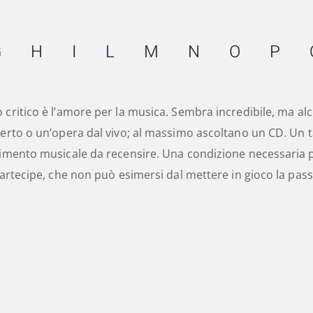
G
H
I
L
M
N
O
P
 critico è l’amore per la musica. Sembra incredibile, ma alc
certo o un’opera dal vivo; al massimo ascoltano un CD. Un ta
nimento musicale da recensire. Una condizione necessaria p
partecipe, che non può esimersi dal mettere in gioco la pas