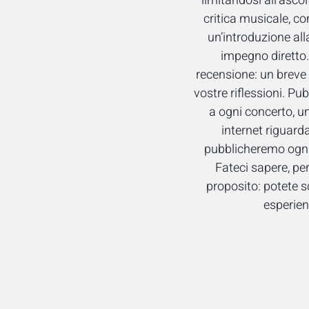
limitandosi all’asco
critica musicale, c
un’introduzione all
impegno diretto.
recensione: un breve 
vostre riflessioni. Pu
a ogni concerto, un
internet riguard
pubblicheremo ogni v
Fateci sapere, per
proposito: potete s
esperien