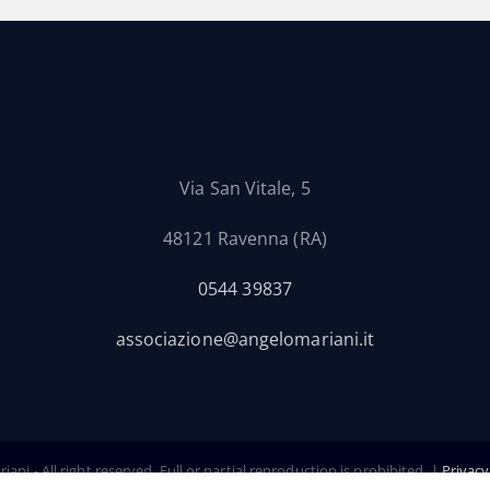
Via San Vitale, 5
48121 Ravenna (RA)
0544 39837
associazione@angelomariani.it
ni - All right reserved. Full or partial reproduction is prohibited. |
Privacy