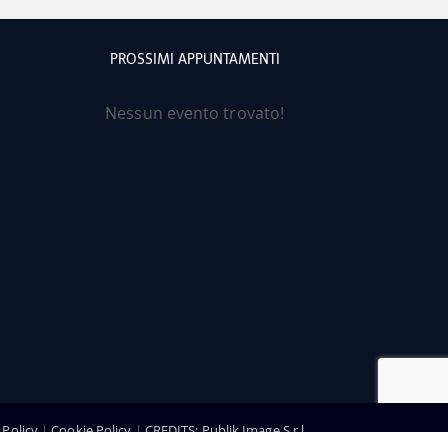
PROSSIMI APPUNTAMENTI
Nessun evento trovato!
 Policy
|
Cookie Policy
|
CREDITS: Publik Image S.r.l.