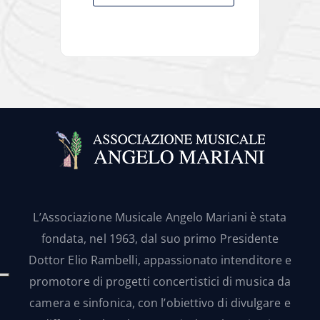
L’Associazione Musicale Angelo Mariani è stata
fondata, nel 1963, dal suo primo Presidente
Dottor Elio Rambelli, appassionato intenditore e
promotore di progetti concertistici di musica da
camera e sinfonica, con l’obiettivo di divulgare e