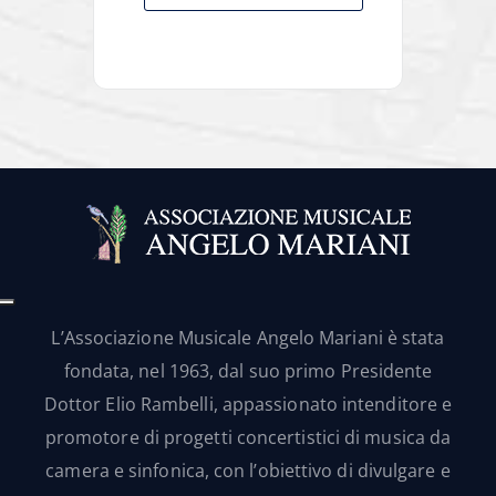
L’Associazione Musicale Angelo Mariani è stata
fondata, nel 1963, dal suo primo Presidente
Dottor Elio Rambelli, appassionato intenditore e
promotore di progetti concertistici di musica da
camera e sinfonica, con l’obiettivo di divulgare e