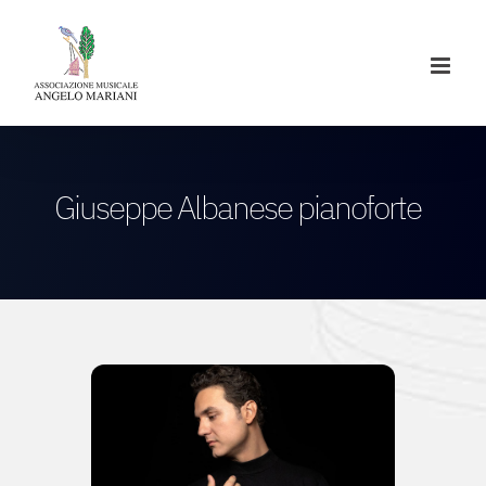
Salta
al
contenuto
Giuseppe Albanese pianoforte