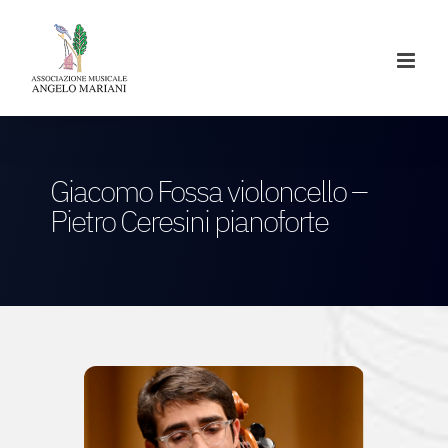
Salta
al
contenuto
Giacomo Fossa violoncello –
Pietro Ceresini pianoforte