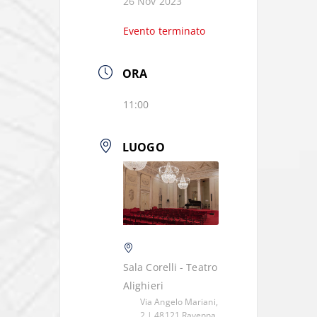
26 Nov 2023
Evento terminato
ORA
11:00
LUOGO
Sala Corelli - Teatro
Alighieri
Via Angelo Mariani,
2 | 48121 Ravenna