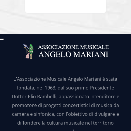
L’Associazione Musicale Angelo Mariani è stata
fondata, nel 1963, dal suo primo Presidente
Dottor Elio Rambelli, appassionato intenditore e
promotore di progetti concertistici di musica da
camera e sinfonica, con l’obiettivo di divulgare e
diffondere la cultura musicale nel territorio