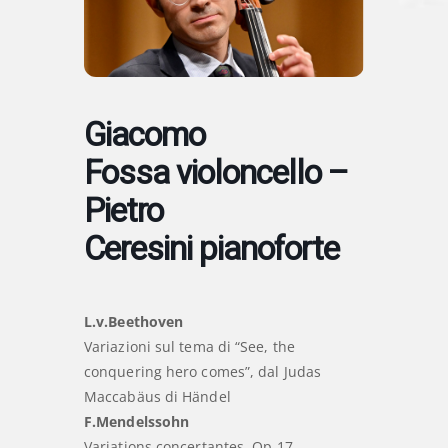
Giacomo
Fossa violoncello –
Pietro
Ceresini pianoforte
L.v.Beethoven
Variazioni sul tema di “See, the
conquering hero comes”, dal Judas
Maccabäus di Händel
F.Mendelssohn
Variations concertantes, Op.17