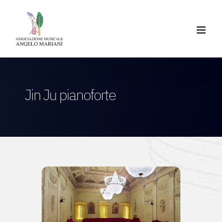
Salta
al
contenuto
Jin Ju pianoforte