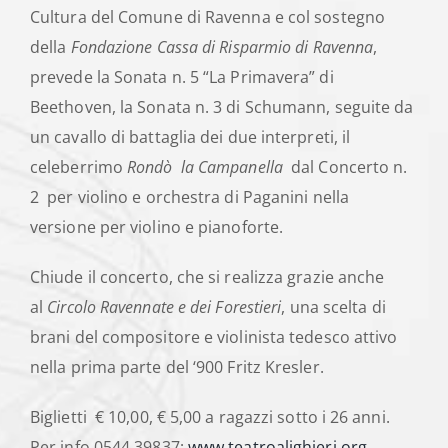
Cultura del Comune di Ravenna e col sostegno
della
Fondazione Cassa di Risparmio di Ravenna
,
prevede la Sonata n. 5 “La Primavera” di
Beethoven, la Sonata n. 3 di Schumann, seguite da
un cavallo di battaglia dei due interpreti, il
celeberrimo
Rondò la Campanella
dal Concerto n.
2 per violino e orchestra di Paganini nella
versione per violino e pianoforte.
Chiude il concerto, che si realizza grazie anche
al
Circolo Ravennate e dei Forestieri
, una scelta di
brani del compositore e violinista tedesco attivo
nella prima parte del ‘900 Fritz Kresler.
Biglietti € 10,00, € 5,00 a ragazzi sotto i 26 anni.
Per info 0544 39837;
www.teatroalighieri.org