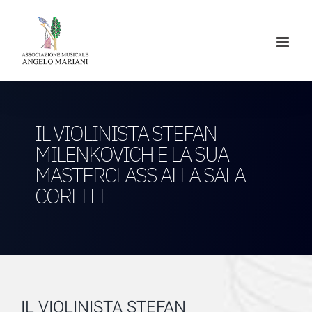
Salta
al
contenuto
IL VIOLINISTA STEFAN
MILENKOVICH E LA SUA
MASTERCLASS ALLA SALA
CORELLI
IL VIOLINISTA STEFAN