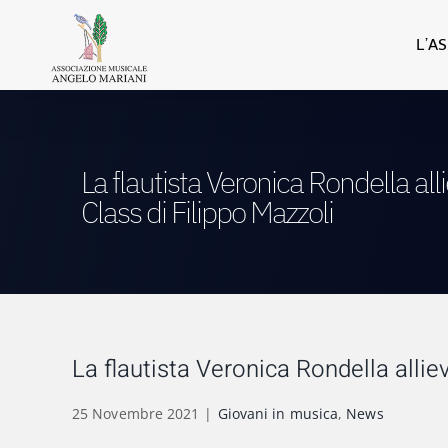
Salta
al
L’A
contenuto
La flautista Veronica Rondella all
Class di Filippo Mazzoli
La flautista Veronica Rondella allie
25 Novembre 2021
|
Giovani in musica
,
News