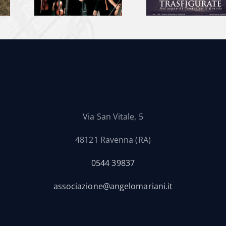
Via San Vitale, 5
48121 Ravenna (RA)
0544 39837
associazione@angelomariani.it