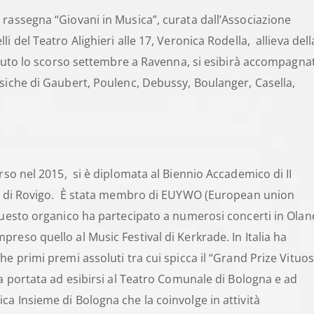
 rassegna “Giovani in Musica”, curata dall’Associazione
 del Teatro Alighieri alle 17, Veronica Rodella, allieva dell
tenuto lo scorso settembre a Ravenna, si esibirà accompagna
siche di Gaubert, Poulenc, Debussy, Boulanger, Casella,
erso nel 2015, si è diplomata al Biennio Accademico di II
rio di Rovigo. È stata membro di EUYWO (European union
 questo organico ha partecipato a numerosi concerti in Ola
reso quello al Music Festival di Kerkrade. In Italia ha
e primi premi assoluti tra cui spicca il “Grand Prize Vituo
ha portata ad esibirsi al Teatro Comunale di Bologna e ad
a Insieme di Bologna che la coinvolge in attività