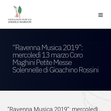
Salta
al
contenuto
“Ravenna Musica 2019”:
mercoledì 13 marzo Coro
Maghini Petite Messe
Solennelle di Gioachino Rossini
“Ravenna Musica 2019”: mercoledì