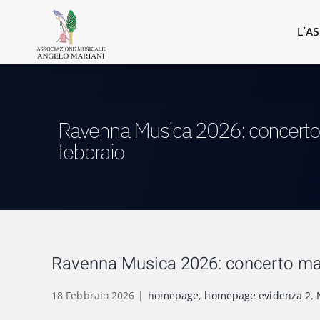
Salta
al
L’A
contenuto
Ravenna Musica 2026: concerto
febbraio
Ravenna Musica 2026: concerto mar
18 Febbraio 2026
|
homepage
,
homepage evidenza 2
,