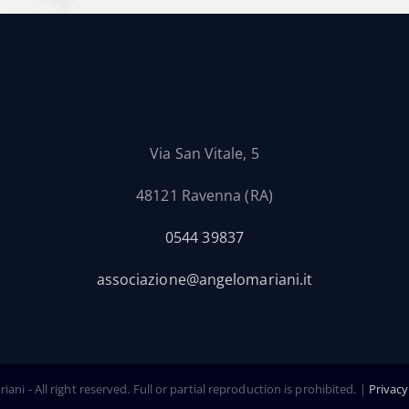
Via San Vitale, 5
48121 Ravenna (RA)
0544 39837
associazione@angelomariani.it
ni - All right reserved. Full or partial reproduction is prohibited. |
Privacy