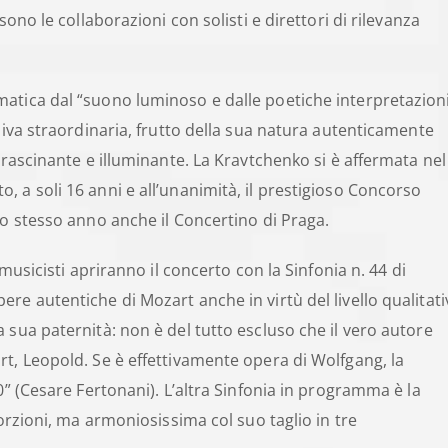
sono le collaborazioni con solisti e direttori di rilevanza
atica dal “suono luminoso e dalle poetiche interpretazioni
siva straordinaria, frutto della sua natura autenticamente
trascinante e illuminante. La Kravtchenko si è affermata nel
 a soli 16 anni e all’unanimità, il prestigioso Concorso
lo stesso anno anche il Concertino di Praga.
 musicisti apriranno il concerto con la Sinfonia n. 44 di
re autentiche di Mozart anche in virtù del livello qualitati
 sua paternità: non è del tutto escluso che il vero autore
t, Leopold. Se è effettivamente opera di Wolfgang, la
0” (Cesare Fertonani). L’altra Sinfonia in programma è la
porzioni, ma armoniosissima col suo taglio in tre