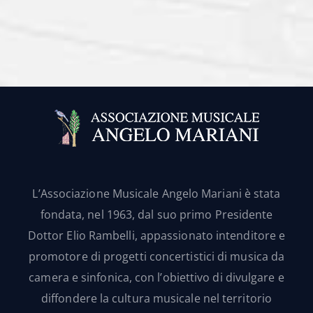
L’Associazione Musicale Angelo Mariani è stata
fondata, nel 1963, dal suo primo Presidente
Dottor Elio Rambelli, appassionato intenditore e
promotore di progetti concertistici di musica da
camera e sinfonica, con l’obiettivo di divulgare e
diffondere la cultura musicale nel territorio