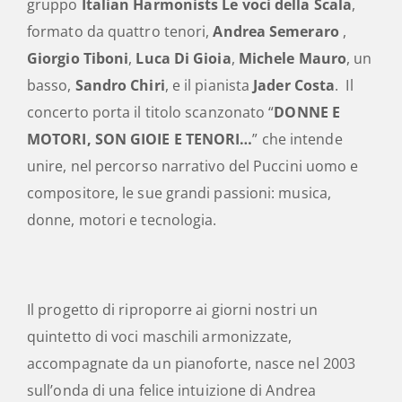
gruppo
Italian Harmonists
Le voci della Scala
,
formato da quattro tenori,
Andrea Semeraro
,
Giorgio Tiboni
,
Luca Di Gioia
,
Michele Mauro
, un
basso,
Sandro Chiri
, e il pianista
Jader Costa
. Il
concerto porta il titolo scanzonato “
DONNE E
MOTORI, SON GIOIE E TENORI…
”
che intende
unire, nel percorso narrativo del Puccini uomo e
compositore, le sue grandi passioni: musica,
donne, motori e tecnologia.
Il progetto di riproporre ai giorni nostri un
quintetto di voci maschili armonizzate,
accompagnate da un pianoforte, nasce nel 2003
sull’onda di una felice intuizione di Andrea