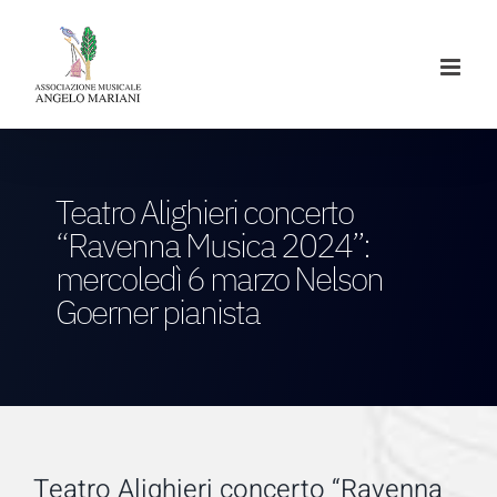
Salta
al
contenuto
Teatro Alighieri concerto
“Ravenna Musica 2024”:
mercoledì 6 marzo Nelson
Goerner pianista
Teatro Alighieri concerto “Ravenna