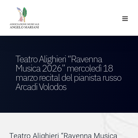
Salta
al
contenuto
Teatro Alighieri “Ravenna
Musica 2026” mercoledì 18
marzo recital del pianista russo
Arcadi Volodos
Teatro Alighieri “Ravenna Musica