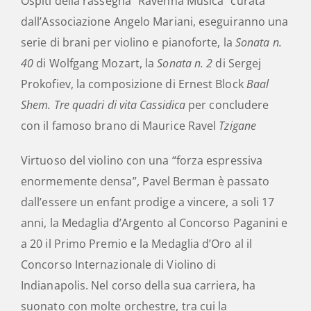
Ospiti della rassegna “Ravenna Musica” curata
dall’Associazione Angelo Mariani, eseguiranno una
serie di brani per violino e pianoforte, la
Sonata n.
40
di Wolfgang Mozart, la
Sonata n. 2
di Sergej
Prokofiev, la composizione di Ernest Block
Baal
Shem. Tre quadri di vita Cassidica
per concludere
con il famoso brano di Maurice Ravel
Tzigane
Virtuoso del violino con una “forza espressiva
enormemente densa”, Pavel Berman è passato
dall’essere un enfant prodige a vincere, a soli 17
anni, la Medaglia d’Argento al Concorso Paganini
e
a 20 il Primo Premio e la Medaglia d’Oro al il
Concorso Internazionale di Violino di
Indianapolis. Nel corso della sua carriera, ha
suonato con molte orchestre, tra cui la