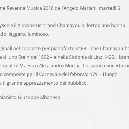
one Ravenna Musica 2018 dell’Angelo Mariani, martedì 6
Elysèe e il giovane Bertrand Chamayou al fortepiano hanno
ido, leggero, luminoso.
originali nel concerto per pianoforte K488 – che Chamayou h
di uno Stein del 1802 – e nella Sinfonia di Linz K425, i bran
il quale il Maestro Alessandro Moccia, finissimo concertato
e composte per il Carnevale del febbraio 1791. I lunghi
o il grande apprezzamento del pubblico.
 pianista Giuseppe Albanese.