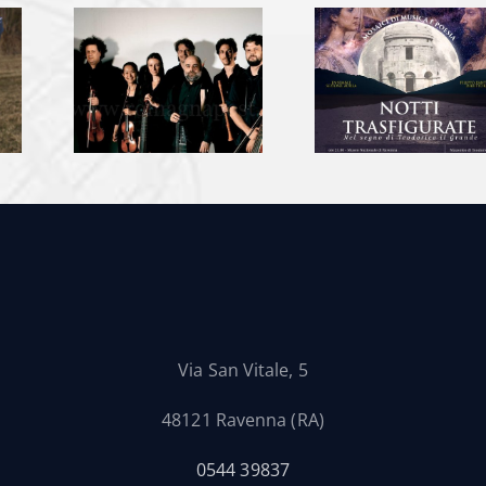
Via San Vitale, 5
48121 Ravenna (RA)
0544 39837