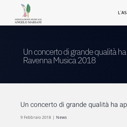
Salta
al
L’A
contenuto
Un concerto di grande qualità ha 
Ravenna Musica 2018
Un concerto di grande qualità ha a
9 Febbraio 2018
|
News