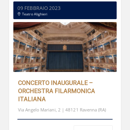
09 FEBBRAIO 2023
Teatro Alighieri
CONCERTO INAUGURALE –
ORCHESTRA FILARMONICA
ITALIANA
Via Angelo Mariani, 2 | 48121 Ravenna (RA)