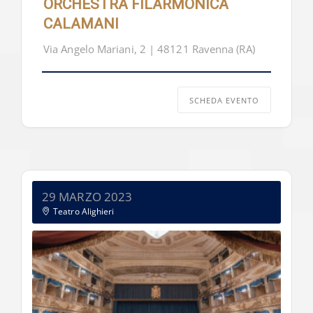
ORCHESTRA FILARMONICA
CALAMANI
Via Angelo Mariani, 2 | 48121 Ravenna (RA)
SCHEDA EVENTO
29 MARZO 2023
Teatro Alighieri