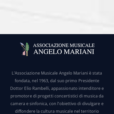
L’Associazione Musicale Angelo Mariani è stata
fondata, nel 1963, dal suo primo Presidente
Dottor Elio Rambelli, appassionato intenditore e
promotore di progetti concertistici di musica da
camera e sinfonica, con l’obiettivo di divulgare e
diffondere la cultura musicale nel territorio