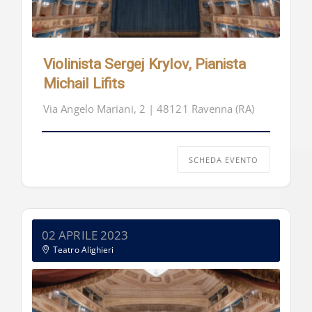
Violinista Sergej Krylov, Pianista
Michail Lifits
Via Angelo Mariani, 2 | 48121 Ravenna (RA)
SCHEDA EVENTO
02 APRILE 2023
Teatro Alighieri